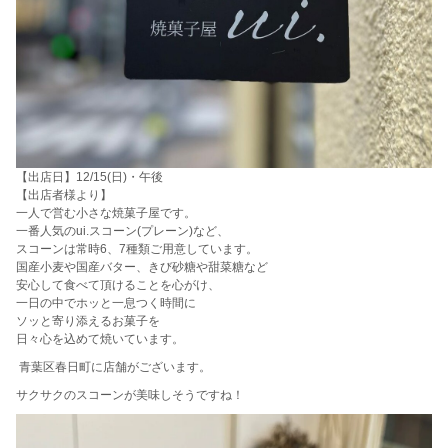
【出店日】12/15(日)・午後
【出店者様より】
一人で営む小さな焼菓子屋です。
一番人気のui.スコーン(プレーン)など、
スコーンは常時6、7種類ご用意しています。
国産小麦や国産バター、きび砂糖や甜菜糖など
安心して食べて頂けることを心がけ、
一日の中でホッと一息つく時間に
ソッと寄り添えるお菓子を
日々心を込めて焼いています。
青葉区春日町に店舗がございます。
サクサクのスコーンが美味しそうですね！