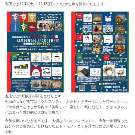
当店では12/14(土)・12/15(日)につながる市を開催いたします！
当店では8月以来の開催となります！
今回のつながる市は「クリスマス」「お正月」をテーマにしたワークショッ
プや仙台市をはじめ県内の「美味しい・楽しい・気になる！」がぎゅぎゅっ
と詰まった魅力的な店舗が大集合！
今年最後のつながる市です。大切な方へのプレゼントに、今年一年頑張った
自分へのご褒美に、ぜひ新たなヒト・モノ・コトを見つけにご来場ください
ませ。