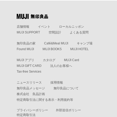
店舗情報
イベント
ローカルニッポン
MUJI SUPPORT
空間設計
よくある質問
無印良品の家
Café&Meal MUJI
キャンプ場
Found MUJI
MUJI BOOKS
MUJI HOTEL
MUJI アプリ
カタログ
MUJI Card
MUJI GIFT CARD
法人のお客様へ
Tax-free Services
ニュースリリース
採用情報
無印良品メッセージ
無印良品について
株式会社 良品計画
特定商取引法に関する表示・利用規約等
プライバシーポリシー
外部送信ポリシー
特定商取引法