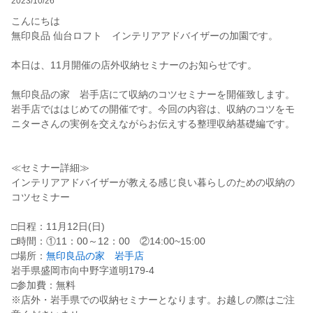
2023/10/26
こんにちは
無印良品 仙台ロフト インテリアアドバイザーの加園です。
本日は、11月開催の店外収納セミナーのお知らせです。
無印良品の家 岩手店にて収納のコツセミナーを開催致します。
岩手店でははじめての開催です。今回の内容は、収納のコツをモ
ニターさんの実例を交えながらお伝えする整理収納基礎編です。
≪セミナー詳細≫
インテリアアドバイザーが教える感じ良い暮らしのための収納の
コツセミナー
□日程：11月12日(日)
□時間：①11：00～12：00 ②14:00~15:00
□場所：
無印良品の家 岩手店
岩手県盛岡市向中野字道明179-4
□参加費：無料
※店外・岩手県での収納セミナーとなります。お越しの際はご注