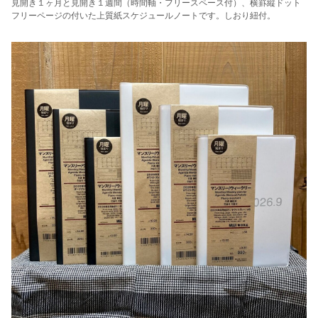
見開き１ヶ月と見開き１週間（時間軸・フリースペース付）、横罫縦ドット
フリーページの付いた上質紙スケジュールノートです。しおり紐付。