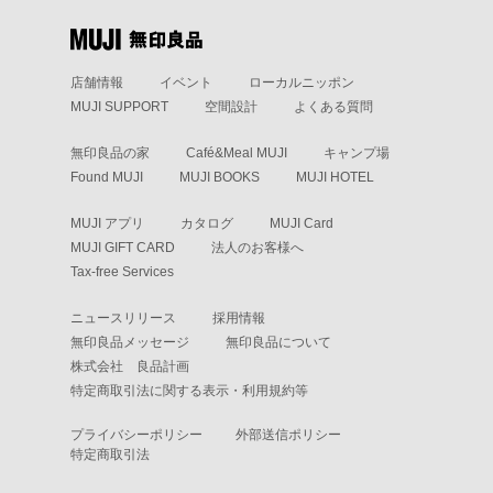
店舗情報
イベント
ローカルニッポン
MUJI SUPPORT
空間設計
よくある質問
無印良品の家
Café&Meal MUJI
キャンプ場
Found MUJI
MUJI BOOKS
MUJI HOTEL
MUJI アプリ
カタログ
MUJI Card
MUJI GIFT CARD
法人のお客様へ
Tax-free Services
ニュースリリース
採用情報
無印良品メッセージ
無印良品について
株式会社 良品計画
特定商取引法に関する表示・利用規約等
プライバシーポリシー
外部送信ポリシー
特定商取引法