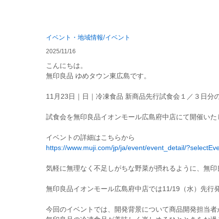
イベント・地域情報/イベント
2025/11/16
こんにちは。
無印良品 ゆめタウン東広島です。
11月23日｜日｜冷凍食品 新商品先行試食会１／３日
試食会を無印良品イオンモール広島府中店にて開催いた
イベントの詳細はこちらから
https://www.muji.com/jp/ja/event/event_detail/?selectE
気軽に無理なく不足しがちな野菜が摂れるように、無印
無印良品イオンモール広島府中店では11/19（水）先
今回のイベントでは、開発背景について商品開発担当者