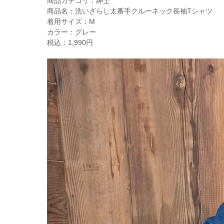
商品カテゴリ：紳士
商品名：洗いざらし太番手クルーネック長袖Tシャツ
着用サイズ：M
カラー：グレー
税込：1,990円