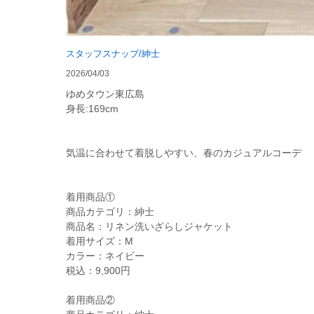
スタッフスナップ/紳士
2026/04/03
ゆめタウン東広島
身長:169cm
気温に合わせて着脱しやすい、春のカジュアルコーデ
着用商品①
商品カテゴリ：紳士
商品名：リネン洗いざらしジャケット
着用サイズ：M
カラー：ネイビー
税込：9,900円
着用商品②