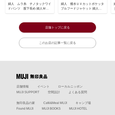
婦人 ムラ糸 チノタックワイ
婦人 撥水ＵＶカットポケッタ
ドパンツ 股下長め 婦人Ｍ・
ブルフードジャケット 婦人
ダークベージュ
Ｍ・アイボリー
店舗トップに戻る
このお店の記事一覧に戻る
店舗情報
イベント
ローカルニッポン
MUJI SUPPORT
空間設計
よくある質問
無印良品の家
Café&Meal MUJI
キャンプ場
Found MUJI
MUJI BOOKS
MUJI HOTEL