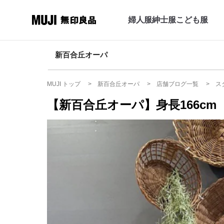
婦人服
紳士服
こども服
新百合丘オーパ
MUJI トップ
新百合丘オーパ
店舗ブログ一覧
ス
【新百合丘オーパ】身長166cm