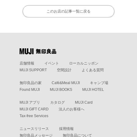
このお店の記事一覧に戻る
店舗情報
イベント
ローカルニッポン
MUJI SUPPORT
空間設計
よくある質問
無印良品の家
Café&Meal MUJI
キャンプ場
Found MUJI
MUJI BOOKS
MUJI HOTEL
MUJI アプリ
カタログ
MUJI Card
MUJI GIFT CARD
法人のお客様へ
Tax-free Services
ニュースリリース
採用情報
無印良品メッセージ
無印良品について