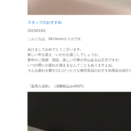
スタッフのおすすめ
2023/01/02
こんにちは、MUJIcomエスカです。
あけましておめでとうございます。
新しい年を迎え、いかがお過ごしでしょうか。
新年のご挨拶、初詣…楽しい行事が沢山あるお正月ですが、
いつの間にか疲れが溜まるなんてこともありますよね。
そんな疲れを癒すのにぴったりな無印良品のおすすめ商品を紹介
『薬用入浴剤』（消費税込み490円）