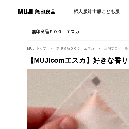
婦人服
紳士服
こども服
無印良品５００ エスカ
MUJI トップ
無印良品５００ エスカ
店舗ブログ一覧
【MUJIcomエスカ】好きな香