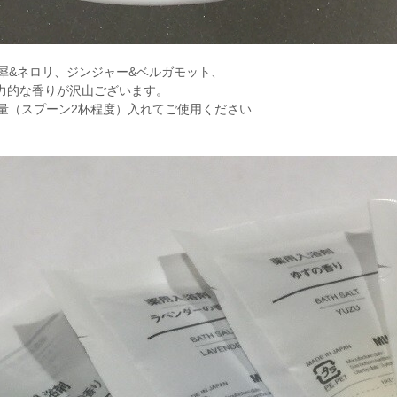
犀&ネロリ、ジンジャー&ベルガモット、
力的な香りが沢山ございます。
量（スプーン2杯程度）入れてご使用ください