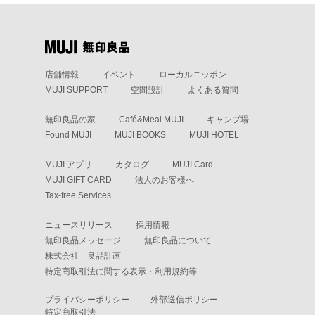
店舗情報
イベント
ローカルニッポン
MUJI SUPPORT
空間設計
よくある質問
無印良品の家
Café&Meal MUJI
キャンプ場
Found MUJI
MUJI BOOKS
MUJI HOTEL
MUJI アプリ
カタログ
MUJI Card
MUJI GIFT CARD
法人のお客様へ
Tax-free Services
ニュースリリース
採用情報
無印良品メッセージ
無印良品について
株式会社 良品計画
特定商取引法に関する表示・利用規約等
プライバシーポリシー
外部送信ポリシー
特定商取引法