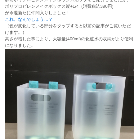
ポリプロピレンメイクボックス縦+1/4 (消費税込390円)
が今週新たに仲間入りしました！
これ、なんでしょう…？
（色が変化している部分をタップすると以前の記事がご覧いただ
けます。）
高さが増した事により、大容量(400ml)の化粧水の収納がより便利
になりました。