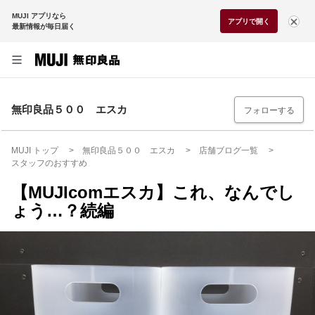
MUJI アプリなら
アプリで開く
最新情報が毎日届く
無印良品５００ エスカ
フォローする
MUJI トップ
無印良品５００ エスカ
店舗ブログ一覧
スタッフのおすすめ
【MUJIcomエスカ】これ、なんでし
ょう…？続編