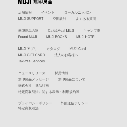
店舗情報
イベント
ローカルニッポン
MUJI SUPPORT
空間設計
よくある質問
無印良品の家
Café&Meal MUJI
キャンプ場
Found MUJI
MUJI BOOKS
MUJI HOTEL
MUJI アプリ
カタログ
MUJI Card
MUJI GIFT CARD
法人のお客様へ
Tax-free Services
ニュースリリース
採用情報
無印良品メッセージ
無印良品について
株式会社 良品計画
特定商取引法に関する表示・利用規約等
プライバシーポリシー
外部送信ポリシー
特定商取引法