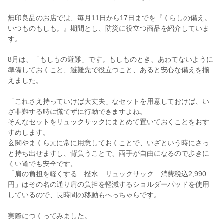
無印良品のお店では、毎月11日から17日までを『くらしの備え。
いつものもしも。』期間とし、防災に役立つ商品を紹介していま
す。
8月は、「もしもの避難」です。もしものとき、あわてないように
準備しておくこと、避難先で役立つこと、あると安心な備えを揃
えました。
「これさえ持っていけば大丈夫」なセットを用意しておけば、い
ざ非難する時に慌てずに行動できますよね。
そんなセットをリュックサックにまとめて置いておくことをおす
すめします。
玄関やまくら元に常に用意しておくことで、いざという時にさっ
と持ち出せますし、背負うことで、両手が自由になるので歩きに
くい道でも安全です。
「肩の負担を軽くする 撥水 リュックサック 消費税込2,990
円」はその名の通り肩の負担を軽減するショルダーパッドを使用
しているので、長時間の移動もへっちゃらです。
実際につくってみました。