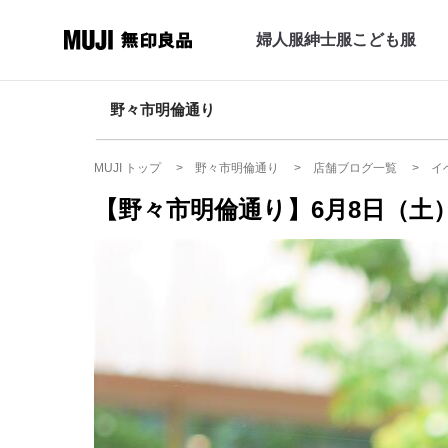
婦人服
紳士服
こども服
野々市明倫通り
MUJI トップ
野々市明倫通り
店舗ブログ一覧
イ
【野々市明倫通り】6月8日（土