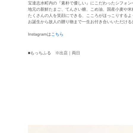
宝達志水町内の『素朴で優しい』にこだわったシフォン
地元の新鮮たまご、てんさい糖、こめ油、国産小麦や米
たくさんの人を笑顔にできる、こころがほっこりするよ
お誕生から故人の贈り物まで一生お付き合いいただける
Instagramは
こちら
■もっちふる ※出店｜両日