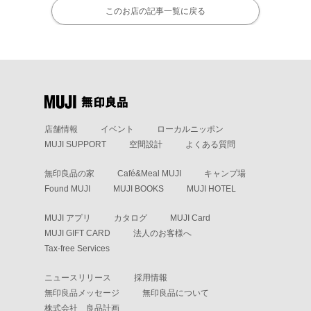
このお店の記事一覧に戻る
店舗情報
イベント
ローカルニッポン
MUJI SUPPORT
空間設計
よくある質問
無印良品の家
Café&Meal MUJI
キャンプ場
Found MUJI
MUJI BOOKS
MUJI HOTEL
MUJI アプリ
カタログ
MUJI Card
MUJI GIFT CARD
法人のお客様へ
Tax-free Services
ニュースリリース
採用情報
無印良品メッセージ
無印良品について
株式会社 良品計画