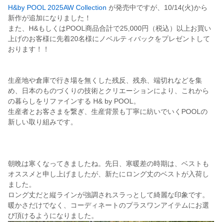
H&by POOL 2025AW Collection
が発売中ですが、10/14(火)から
新作が追加になりました！
また、H&もしくはPOOL商品合計で25,000円（税込）以上お買い
上げのお客様に先着20名様にノベルティバックをプレゼントして
おります！！
生産地や倉庫で行き場を無くした残反、残糸、端切れなどを集
め、日本のものづくりの技術とクリエーションにより、これから
の暮らしをリファインする H& by POOL。
生産者とお客さまを繋ぎ、生産背景も丁寧に紡いでいくPOOLの
新しい取り組みです。
朝晩は寒くなってきましたね。先日、寒暖差の時期は、ベストも
オススメと申し上げましたが、新たにロング丈のベストが入荷し
ました。
ロング丈だと縦ラインが強調されスラっとして綺麗な印象です。
暖かさだけでなく、コーディネートのプラスワンアイテムにお選
び頂けるようになりました。