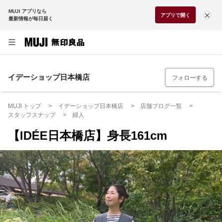
MUJI アプリなら
アプリで開く
最新情報が毎日届く
イデーショップ日本橋店
フォローする
MUJI トップ
イデーショップ日本橋店
店舗ブログ一覧
スタッフスナップ
婦人
【IDÉE日本橋店】身長161cm