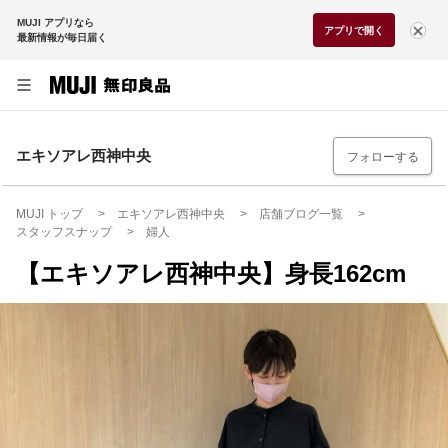
MUJI アプリなら
アプリで開く
最新情報が毎日届く
エキソアレ西神中央
フォローする
MUJI トップ
エキソアレ西神中央
店舗ブログ一覧
スタッフスナップ
婦人
【エキソアレ西神中央】身長162cm