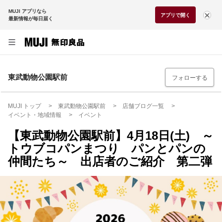
MUJI アプリなら
アプリで開く
最新情報が毎日届く
東武動物公園駅前
フォローする
MUJI トップ
東武動物公園駅前
店舗ブログ一覧
イベント・地域情報
イベント
【東武動物公園駅前】4月18日(土) ～
トウブコパンまつり パンとパンの
仲間たち～ 出店者のご紹介 第二弾