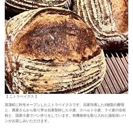
【 ニトラベイクス 】
菖蒲町に昨年オープンしたニトラベイクスです。自家培養した4種類の酵母
と、農家さんから取り寄せ自家製粉した小麦、スペルト小麦、ライ麦の全粒
粉と、国産小麦でパン作りをしています。有機食材を取り入れた滋味深いパ
ンがお楽しみいただけます。