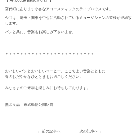
【 Art Lodge [Mojo:Moja］】
宮代町にあります小さなアコースティックのライブハウスです。
今回は、埼玉・関東を中心に活動されているミュージシャンの皆様が登場致
します。
パンと共に、音楽もお楽しみ下さいませ。
＊＊＊＊＊＊＊＊＊＊＊＊＊＊＊＊＊＊＊＊＊＊＊＊
おいしいパンとおいしいコーヒー、ここちよい音楽とともに
春のおだやかなひとときをお過ごしください。
みなさまのご来場を楽しみにお待ちしております。
無印良品 東武動物公園駅前
← 前の記事へ
次の記事へ→