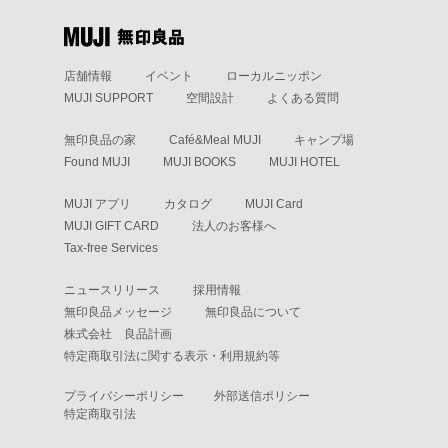
店舗情報
イベント
ローカルニッポン
MUJI SUPPORT
空間設計
よくある質問
無印良品の家
Café&Meal MUJI
キャンプ場
Found MUJI
MUJI BOOKS
MUJI HOTEL
MUJI アプリ
カタログ
MUJI Card
MUJI GIFT CARD
法人のお客様へ
Tax-free Services
ニュースリリース
採用情報
無印良品メッセージ
無印良品について
株式会社 良品計画
特定商取引法に関する表示・利用規約等
プライバシーポリシー
外部送信ポリシー
特定商取引法