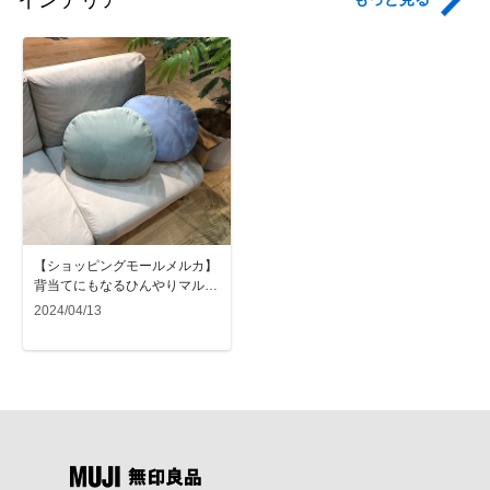
【ショッピングモールメルカ】
背当てにもなるひんやりマルチ
クッション | 新商品のご紹介
2024/04/13