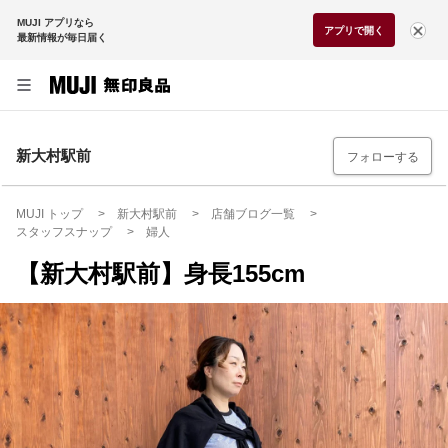
MUJI アプリなら
アプリで開く
最新情報が毎日届く
新大村駅前
フォローする
MUJI トップ
新大村駅前
店舗ブログ一覧
スタッフスナップ
婦人
【新大村駅前】身長155cm