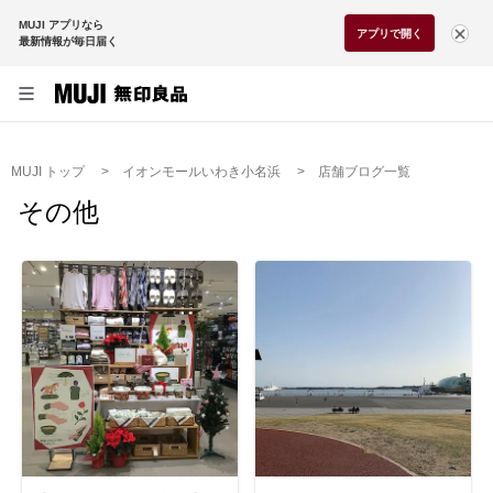
MUJI アプリなら
アプリで開く
最新情報が毎日届く
MUJI トップ
イオンモールいわき小名浜
店舗ブログ一覧
その他