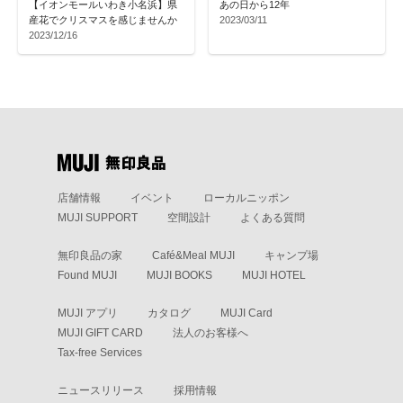
【イオンモールいわき小名浜】県
あの日から12年
産花でクリスマスを感じませんか
2023/03/11
2023/12/16
店舗情報
イベント
ローカルニッポン
MUJI SUPPORT
空間設計
よくある質問
無印良品の家
Café&Meal MUJI
キャンプ場
Found MUJI
MUJI BOOKS
MUJI HOTEL
MUJI アプリ
カタログ
MUJI Card
MUJI GIFT CARD
法人のお客様へ
Tax-free Services
ニュースリリース
採用情報