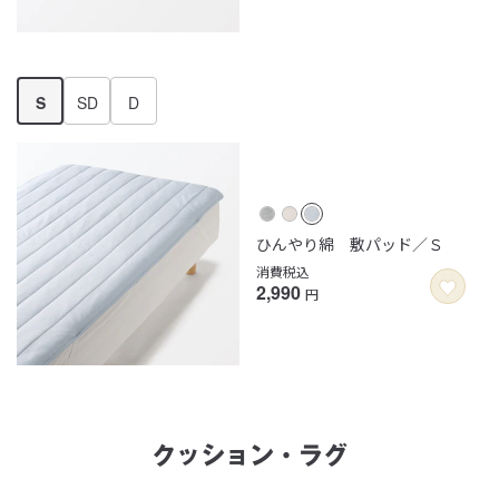
S
SD
D
ひんやり綿 敷パッド／Ｓ
消費税込
2,990
円
クッション・ラグ