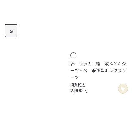
S
綿 サッカー織 敷ふとんシ
ーツ・Ｓ 兼浅型ボックスシ
ーツ
消費税込
2,990
円