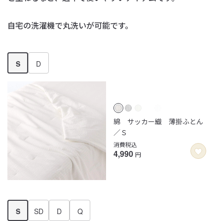
自宅の洗濯機で丸洗いが可能です。
S
D
綿 サッカー織 薄掛ふとん
／Ｓ
消費税込
4,990
円
S
SD
D
Q