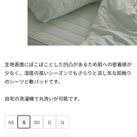
生地表面にぽこぽことした凹凸があるため肌への密着感が
少なく、
湿度の高いシーズンでもさらりと涼し気な肌触り
のシーツと敷パッドです。
自宅の洗濯機で丸洗いが可能です。
SS
S
SD
D
Q