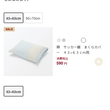
43×63cm
50×70cm
SALE
綿 サッカー織 まくらカバ
ー ４３×６３ｃｍ用
消費税込
590
円
43×63cm