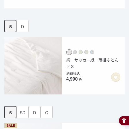
S
D
綿 サッカー織 薄掛ふとん
／Ｓ
消費税込
4,990
円
S
SD
D
Q
SALE