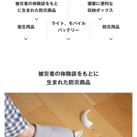
被災者の体験談をもと
備蓄に便利な
に
生まれた防災商品
収納ボックス
ノンアルコール ウェット
湯せん調理ができるポリエ
ライト、モバイル
衛生用品
防災用品
ティシュー
チレン袋
バッテリー
消費税込
消費税込
99
99
円
円
カートに
入れる
カートに
入れる
被災者の体験談をもとに
生まれた防災商品
マチ付きダブルチャック
マチ付きダブルチャック