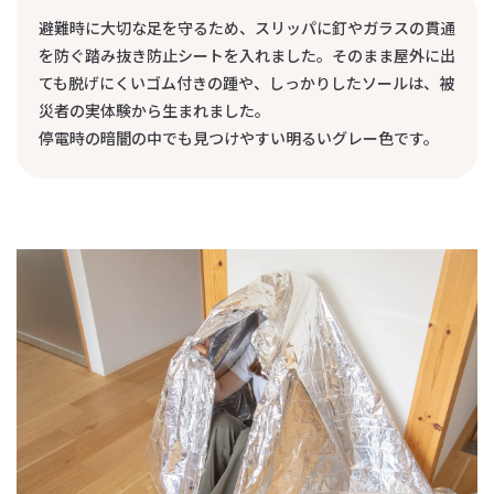
避難時に大切な足を守るため、スリッパに釘やガラスの貫通
を防ぐ踏み抜き防止シートを入れました。そのまま屋外に出
ても脱げにくいゴム付きの踵や、しっかりしたソールは、被
災者の実体験から生まれました。
停電時の暗闇の中でも見つけやすい明るいグレー色です。
竹フォーク
竹割り箸
消費税込
消費税込
99
99
円
円
カートに
入れる
カートに
入れる