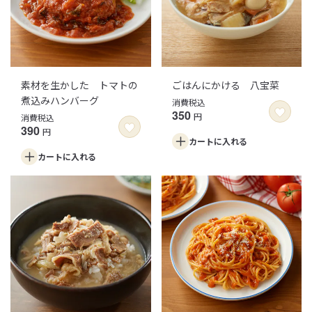
素材を生かした トマトの
ごはんにかける 八宝菜
煮込みハンバーグ
消費税込
350
円
消費税込
390
円
カートに
入れる
カートに
入れる