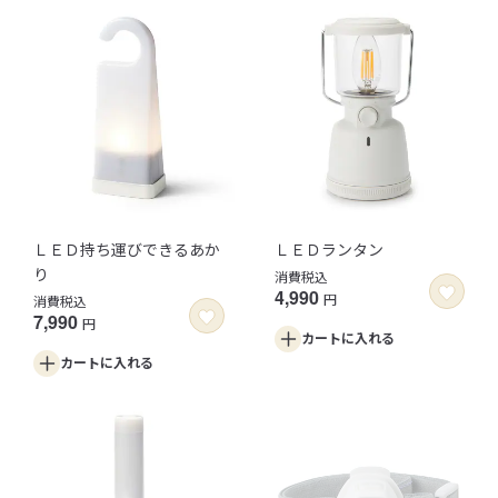
ＬＥＤ持ち運びできるあか
ＬＥＤランタン
り
消費税込
4,990
円
消費税込
7,990
円
カートに
入れる
カートに
入れる