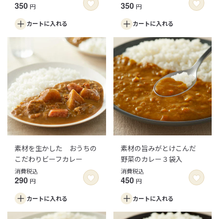
350
350
円
円
カートに
入れる
カートに
入れる
素材を生かした おうちの
素材の旨みがとけこんだ
こだわりビーフカレー
野菜のカレー３袋入
消費税込
消費税込
290
450
円
円
カートに
入れる
カートに
入れる