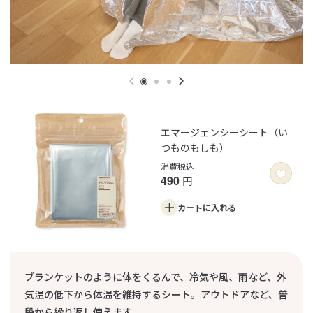
カセットこんろ・ミニ
カセットこんろ・ミニ用ケ
ース
消費税込
6,490
円
消費税込
エマージェンシーシート（い
2,490
円
つものもしも）
カートに
入れる
消費税込
カートに
入れる
490
円
カートに
入れる
ブランケットのように体をくるんで、冷気や風、雨など、外
気温の低下から体温を維持するシート。アウトドアなど、普
段から繰り返し使えます。