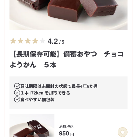
4.2
/ 5
【長期保存可能】備蓄おやつ チョコ
ようかん ５本
賞味期限は未開封の状態で最長4年6か月
１本172kcalを摂取できる
食べやすい個包装
消費税込
950
円