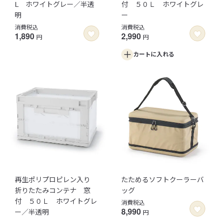
Ⅼ ホワイトグレー／半透
付 ５０Ｌ ホワイトグレ
明
ー
消費税込
消費税込
1,890
2,990
円
円
カートに
入れる
再生ポリプロピレン入り
たためるソフトクーラーバ
折りたたみコンテナ 窓
ッグ
付 ５０Ｌ ホワイトグレ
消費税込
8,990
ー／半透明
円