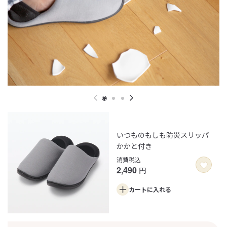
フリーザーバッグ／Ｌ
フリーザーバッグ／ロング
消費税込
消費税込
199
199
円
円
カートに
入れる
いつものもしも防災スリッパ
かかと付き
消費税込
2,490
円
バガスと竹パルプ プレー
竹スプーン
ト 大
消費税込
カートに
入れる
99
円
消費税込
99
円
カートに
入れる
カートに
入れる