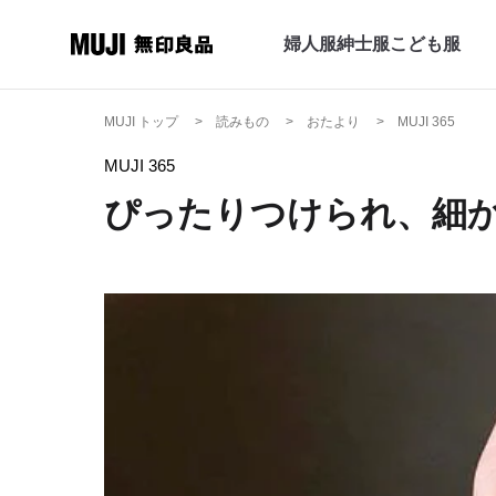
婦人服
紳士服
こども服
MUJI トップ
読みもの
おたより
MUJI 365
MUJI 365
ぴったりつけられ、細