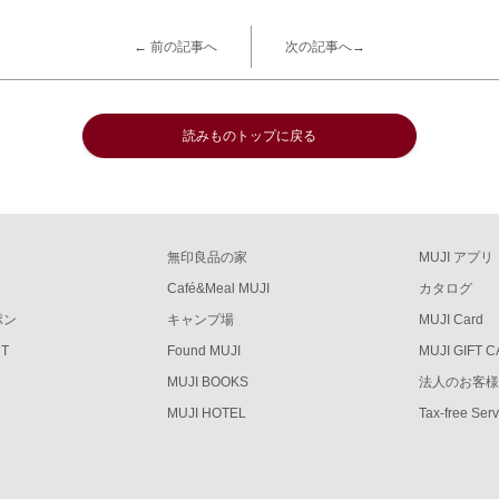
← 前の記事へ
次の記事へ→
読みものトップに戻る
無印良品の家
MUJI アプリ
Café&Meal MUJI
カタログ
ポン
キャンプ場
MUJI Card
RT
Found MUJI
MUJI GIFT 
MUJI BOOKS
法人のお客
MUJI HOTEL
Tax-free Ser