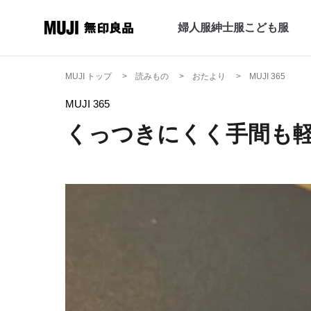
婦人服
紳士服
こども服
MUJI トップ
読みもの
おたより
MUJI 365
MUJI 365
くっつきにくく手間も軽