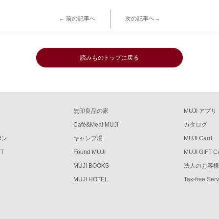
← 前の記事へ
次の記事へ→
読みものトップに戻る
無印良品の家
MUJI アプリ
Café&Meal MUJI
カタログ
ポン
キャンプ場
MUJI Card
RT
Found MUJI
MUJI GIFT 
MUJI BOOKS
法人のお客
MUJI HOTEL
Tax-free Ser