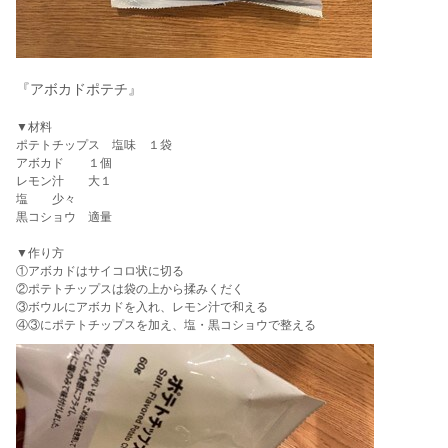
『アボカドポテチ』
▼材料
ポテトチップス 塩味 １袋
アボカド １個
レモン汁 大１
塩 少々
黒コショウ 適量
▼作り方
①アボカドはサイコロ状に切る
②ポテトチップスは袋の上から揉みくだく
③ボウルにアボカドを入れ、レモン汁で和える
④③にポテトチップスを加え、塩・黒コショウで整える