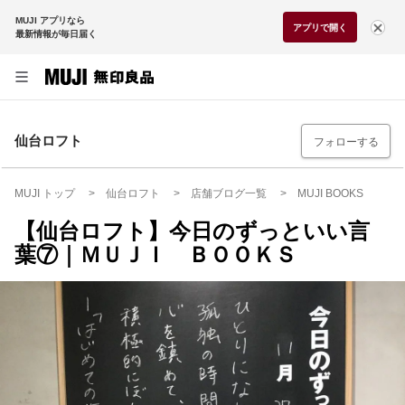
MUJI アプリなら
アプリで開く
最新情報が毎日届く
仙台ロフト
フォローする
MUJI トップ
仙台ロフト
店舗ブログ一覧
MUJI BOOKS
【仙台ロフト】今日のずっといい言
葉⑦｜ＭＵＪＩ ＢＯＯＫＳ