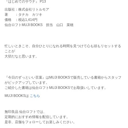
『はじめてのサウナ』 P13
出版社：株式会社リトルモア
著 ：タナカ カツキ
価格 ：税込1,414円
仙台ロフトMUJI BOOKS 担当 山口 菜穂
忙しいときこそ、自分ひとりになれる時間を見つけて心も頭もリセットする
ことが
大切だなと思います。
『今日のずっといい言葉』はMUJI BOOKSで販売している書籍からスタッフ
がピックアップしています。
ご紹介した書籍は仙台ロフトMUJI BOOKSでお取扱いしています。
MUJI BOOKSは
こちら
無印良品 仙台ロフトでは、
定期的におすすめ情報を配信しています。
是非、店舗をフォローしてお楽しみください。