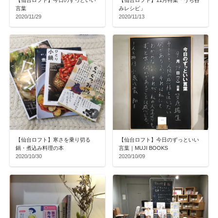
【仙台ロフト】今日のずっといい
【仙台ロフト】11月特集「うち呑
言葉
みレシピ」
2020/11/29
2020/11/13
【仙台ロフト】寒さを乗り切る
【仙台ロフト】今日のずっといい
鍋・煮込み料理の本
言葉｜MUJI BOOKS
2020/10/30
2020/10/09