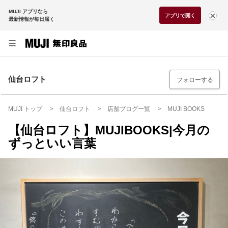
MUJI アプリなら
アプリで開く
最新情報が毎日届く
仙台ロフト
フォローする
MUJI トップ
仙台ロフト
店舗ブログ一覧
MUJI BOOKS
【仙台ロフト】MUJIBOOKS|今月の
ずっといい言葉