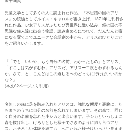
金子國義
児童文学として多くの人に読まれた作品、『不思議の国のアリ
ス』の続編としてルイス・キャロルが書き上げ、1871年に刊行さ
れた作品。少女アリスがふたたび異世界に迷い込み、鏡の国の不
思議な住人達に出会う物語。読み進めるにつれて、だんだんと癖
になる変てこでユニークな会話劇の中から、アリスのひとりごと
をご紹介いたします。
『「でも、いいや、もう自分の名前、わかったもの」とアリス、
「すこしは気がすむわ。アリスだ、アリスー二度とわすれるもん
か。さて、と、こんどはこの道しるべのどっちに行けばいいのか
な？』
(本文62ページより引用)
名無しの森に足を踏み入れたアリスは、強気な態度と裏腹に、た
ちまちのうちに自分の名前を忘れてしまいます。その森で、同じ
く自分の名前を忘れた小シカと出会います。子シカといっしょに
森を抜け出し、けろりとした様子でさきのように独り言つアリ
ス。おそろしい体験を経ても、へこたれた様子はいっさい見えま