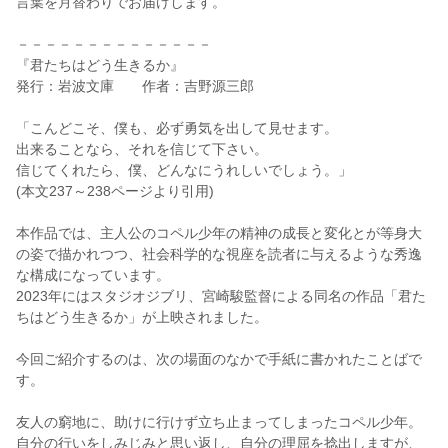
言葉を月替わりでお届けします。
－－－－－－－－－－－－－－
『君たちはどう生きるか』
発行：岩波文庫 作者：吉野源三郎
「こんどこそ、僕も、必ず勇気を出して見せます。
出来ることなら、それを信じて下さい。
信じてくれたら、僕、どんなにうれしいでしょう。」
(本文237～238ページより引用)
本作品では、主人公のコペル少年の精神の成長と変化とが等身大
の姿で描かれつつ、社会科学的な視座を読者に与えるような秀逸
な構成になっています。
2023年にはスタジオジブリ、宮崎駿監督による同名の作品「君た
ちはどう生きるか」が上映されました。
今回ご紹介するのは、次の場面のなかで手紙に書かれたことばで
す。
友人の窮地に、助けに行けず立ち止まってしまったコペル少年。
自分の行いをしみじみと思い返し、自分の理屈を捻出しますが、