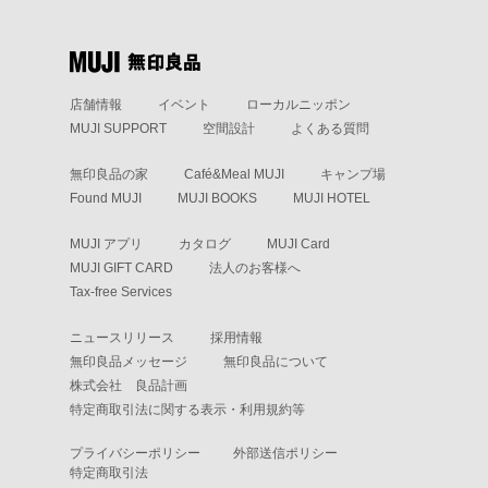
店舗情報
イベント
ローカルニッポン
MUJI SUPPORT
空間設計
よくある質問
無印良品の家
Café&Meal MUJI
キャンプ場
Found MUJI
MUJI BOOKS
MUJI HOTEL
MUJI アプリ
カタログ
MUJI Card
MUJI GIFT CARD
法人のお客様へ
Tax-free Services
ニュースリリース
採用情報
無印良品メッセージ
無印良品について
株式会社 良品計画
特定商取引法に関する表示・利用規約等
プライバシーポリシー
外部送信ポリシー
特定商取引法