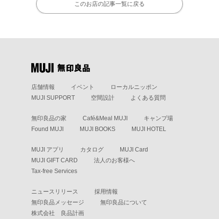
このお店の記事一覧に戻る
店舗情報
イベント
ローカルニッポン
MUJI SUPPORT
空間設計
よくある質問
無印良品の家
Café&Meal MUJI
キャンプ場
Found MUJI
MUJI BOOKS
MUJI HOTEL
MUJI アプリ
カタログ
MUJI Card
MUJI GIFT CARD
法人のお客様へ
Tax-free Services
ニュースリリース
採用情報
無印良品メッセージ
無印良品について
株式会社 良品計画