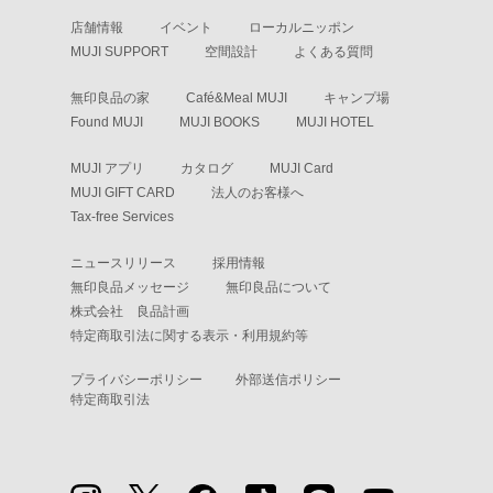
店舗情報
イベント
ローカルニッポン
MUJI SUPPORT
空間設計
よくある質問
無印良品の家
Café&Meal MUJI
キャンプ場
Found MUJI
MUJI BOOKS
MUJI HOTEL
MUJI アプリ
カタログ
MUJI Card
MUJI GIFT CARD
法人のお客様へ
Tax-free Services
ニュースリリース
採用情報
無印良品メッセージ
無印良品について
株式会社 良品計画
特定商取引法に関する表示・利用規約等
プライバシーポリシー
外部送信ポリシー
特定商取引法