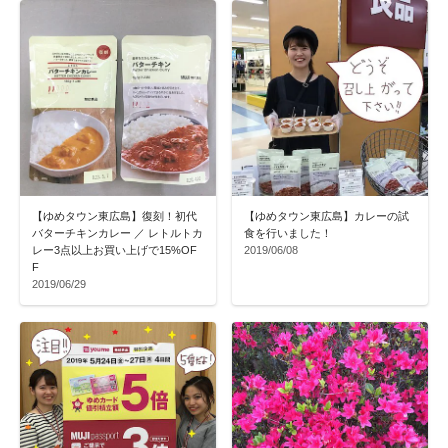
【ゆめタウン東広島】復刻！初代
【ゆめタウン東広島】カレーの試
バターチキンカレー ／ レトルトカ
食を行いました！
レー3点以上お買い上げで15%OF
2019/06/08
F
2019/06/29