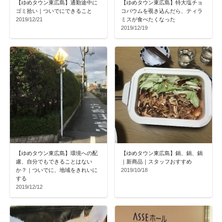
【ゆめタウン東広島】通勤途中に
【ゆめタウン東広島】特大塩チョ
ゴミ拾い｜ついでにできること
コバウムを覗き込んだら、ティラ
2019/12/21
ミスが食べたくなった
2019/12/19
【ゆめタウン東広島】環境への配
【ゆめタウン東広島】鍋、鍋、鍋
慮、自分でもできることはない
｜新商品｜スタッフおすすめ
か？｜ついでに、地域をきれいに
2019/10/18
する
2019/12/12