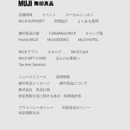
店舗情報
イベント
ローカルニッポン
MUJI SUPPORT
空間設計
よくある質問
無印良品の家
Café&Meal MUJI
キャンプ場
Found MUJI
MUJI BOOKS
MUJI HOTEL
MUJI アプリ
カタログ
MUJI Card
MUJI GIFT CARD
法人のお客様へ
Tax-free Services
ニュースリリース
採用情報
無印良品メッセージ
無印良品について
株式会社 良品計画
特定商取引法に関する表示・利用規約等
プライバシーポリシー
外部送信ポリシー
特定商取引法