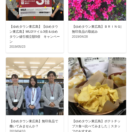
【ゆめタウン東広島】【ゆめタウ
【ゆめタウン東広島】ＢＲＩＮＧ|
ン東広島】MUJIマイル3倍＆ゆめ
無印良品の取組み
タウン値引積立額5倍 キャンペー
2019/04/28
ン
2019/05/23
【ゆめタウン東広島】無印良品で
【ゆめタウン東広島】ポテトチッ
働いてみませんか？
プス食べ比べてみました｜スタッ
2019/04/10
フのおすすめ