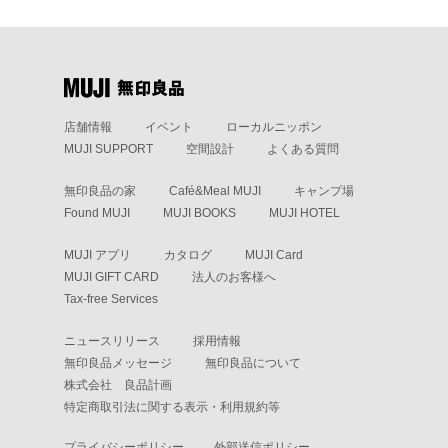
店舗情報
イベント
ローカルニッポン
MUJI SUPPORT
空間設計
よくある質問
無印良品の家
Café&Meal MUJI
キャンプ場
Found MUJI
MUJI BOOKS
MUJI HOTEL
MUJI アプリ
カタログ
MUJI Card
MUJI GIFT CARD
法人のお客様へ
Tax-free Services
ニュースリリース
採用情報
無印良品メッセージ
無印良品について
株式会社 良品計画
特定商取引法に関する表示・利用規約等
プライバシーポリシー
外部送信ポリシー