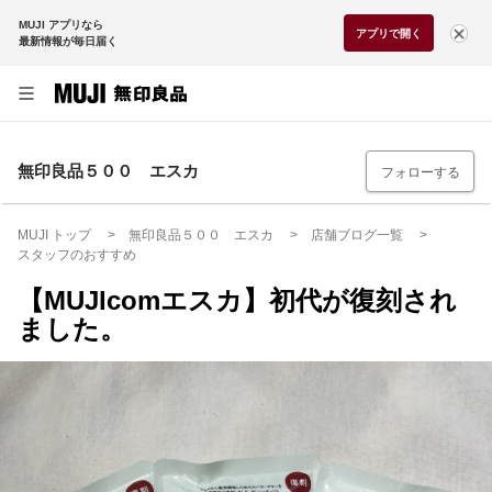
MUJI アプリなら
アプリで開く
最新情報が毎日届く
無印良品５００ エスカ
フォローする
MUJI トップ
無印良品５００ エスカ
店舗ブログ一覧
スタッフのおすすめ
【MUJIcomエスカ】初代が復刻され
ました。