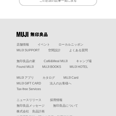
このお店の記事一覧に戻る
店舗情報
イベント
ローカルニッポン
MUJI SUPPORT
空間設計
よくある質問
無印良品の家
Café&Meal MUJI
キャンプ場
Found MUJI
MUJI BOOKS
MUJI HOTEL
MUJI アプリ
カタログ
MUJI Card
MUJI GIFT CARD
法人のお客様へ
Tax-free Services
ニュースリリース
採用情報
無印良品メッセージ
無印良品について
株式会社 良品計画