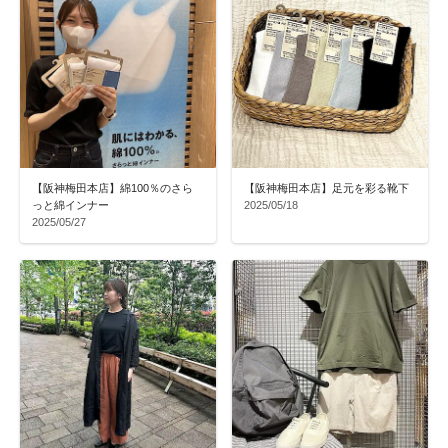
【阪神梅田本店】綿100％のさら
【阪神梅田本店】足元を彩る靴下
っと綿インナー
2025/05/18
2025/05/27