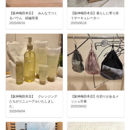
【阪神梅田本店】 みんなでつく
【阪神梅田本店】暮らしに寄り添
るバウム 続編登場
うサーキュレータ―
2025/06/16
2025/06/16
【阪神梅田本店】 クレンジング
【阪神梅田本店】仕切りがあるメ
たちがリニューアルいたしまし
ッシュ巾着
た。
2025/06/02
2025/06/04