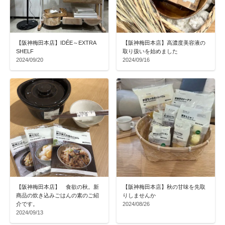
【阪神梅田本店】IDÉE～EXTRA
【阪神梅田本店】高濃度美容液の
SHELF
取り扱いを始めました
2024/09/20
2024/09/16
【阪神梅田本店】 食欲の秋。新
【阪神梅田本店】秋の甘味を先取
商品の炊き込みごはんの素のご紹
りしませんか
介です。
2024/08/26
2024/09/13