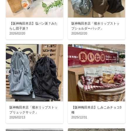
【阪神梅田本店】塩パン派？みた
阪神梅田本店「撥水リップストッ
らし団子派？
プショルダーバッグ」
2026/02/20
2026/02/20
阪神梅田本店「撥水リップストッ
【阪神梅田本店】しみこみチョコ3
プリュックサック」
種
2026/02/13
2025/12/31