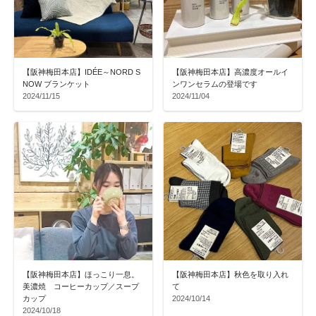
【阪神梅田本店】IDÉE～NORD S
【阪神梅田本店】高濃度オールイ
NOW ブランケット
ンワンセラムの登場です
2024/11/15
2024/11/04
【阪神梅田本店】ほっこり一息。
【阪神梅田本店】秋色を取り入れ
美濃焼 コーヒーカップ／スープ
て
カップ
2024/10/14
2024/10/18