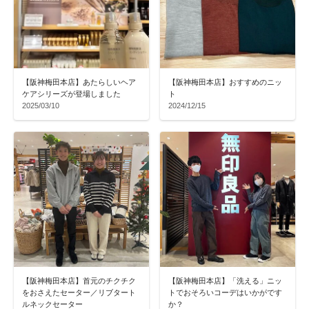
【阪神梅田本店】あたらしいヘア
【阪神梅田本店】おすすめのニッ
ケアシリーズが登場しました
ト
2025/03/10
2024/12/15
【阪神梅田本店】首元のチクチク
【阪神梅田本店】「洗える」ニッ
をおさえたセーター／リブタート
トでおそろいコーデはいかがです
ルネックセーター
か？