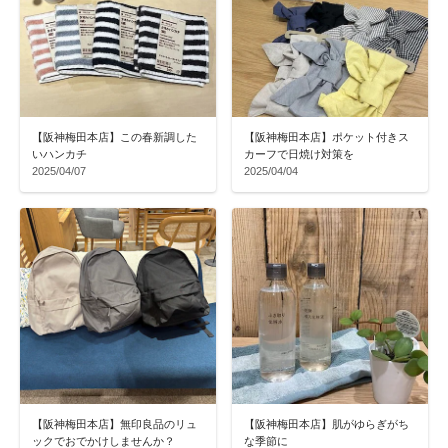
【阪神梅田本店】この春新調した
【阪神梅田本店】ポケット付きス
いハンカチ
カーフで日焼け対策を
2025/04/07
2025/04/04
【阪神梅田本店】無印良品のリュ
【阪神梅田本店】肌がゆらぎがち
ックでおでかけしませんか？
な季節に