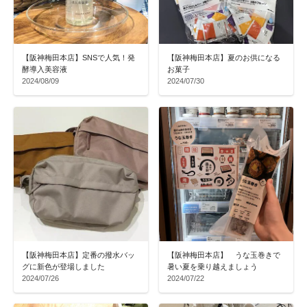
【阪神梅田本店】SNSで人気！発
【阪神梅田本店】夏のお供になる
酵導入美容液
お菓子
2024/08/09
2024/07/30
【阪神梅田本店】定番の撥水バッ
【阪神梅田本店】 うな玉巻きで
グに新色が登場しました
暑い夏を乗り越えましょう
2024/07/26
2024/07/22