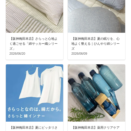
【阪神梅田本店】さらっと心地よ
【阪神梅田本店】夏の眠りを、心
く過ごせる「綿サッカー織シリー
地よく整える｜ひんやり綿シリー
ズ」
ズ
2026/06/20
2026/06/09
【阪神梅田本店】夏にピッタリさ
【阪神梅田本店】薬用クリアケア