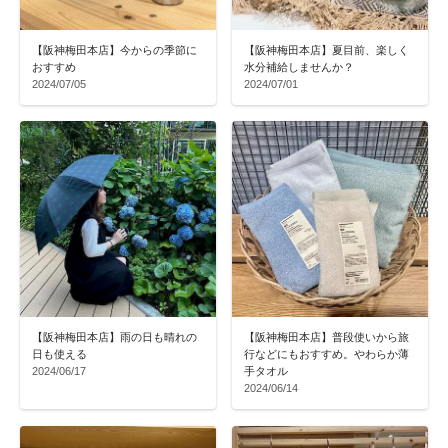
【阪神梅田本店】今からの季節に
【阪神梅田本店】夏目前、楽しく
おすすめ
水分補給しませんか？
2024/07/05
2024/07/01
【阪神梅田本店】雨の日も晴れの
【阪神梅田本店】普段使いから旅
日も使える
行などにもおすすめ。やわらか薄
2024/06/17
手タオル
2024/06/14