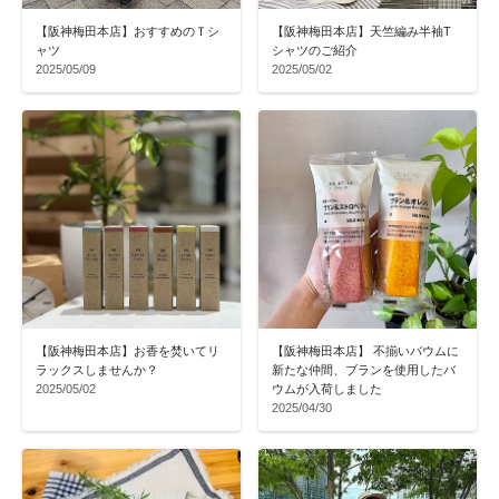
【阪神梅田本店】おすすめのＴシ
【阪神梅田本店】天竺編み半袖T
ャツ
シャツのご紹介
2025/05/09
2025/05/02
【阪神梅田本店】お香を焚いてリ
【阪神梅田本店】 不揃いバウムに
ラックスしませんか？
新たな仲間、ブランを使用したバ
2025/05/02
ウムが入荷しました
2025/04/30