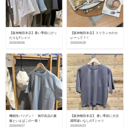
【阪神梅田本店】暑い季節にぴっ
【阪神梅田本店】スリランカのカ
たりなTシャツ
レーって？！
2026/05/06
2026/04/28
機能性バツグン！ 無印良品の夏
【阪神梅田本店】 暑い季節に大活
服といえばこの一着！
躍間違いなしのTシャツ
2026/04/27
2026/04/23