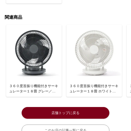
関連商品
３６０度首振り機能付きサーキ
３６０度首振り機能付きサーキ
ュレーター１８畳 グレー／Ｍ
ュレーター１８畳 ホワイト／
Ｊ－ＯＣＦＧ１８
ＭＪ－ＯＣＦ１８
店舗トップに戻る
このお店の記事一覧に戻る