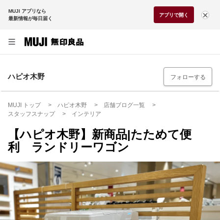
MUJI アプリなら
アプリで開く
最新情報が毎日届く
ハピオ木野
フォローする
MUJI トップ
ハピオ木野
店舗ブログ一覧
スタッフスナップ
インテリア
【ハピオ木野】新商品|たためて便
利 ランドリーワゴン