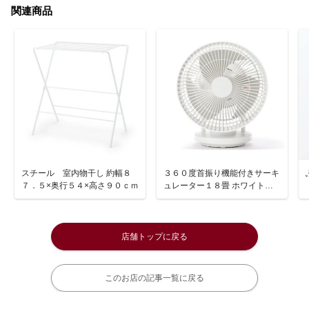
関連商品
スチール 室内物干し 約幅８
３６０度首振り機能付きサーキ
７．５×奥行５４×高さ９０ｃｍ
ュレーター１８畳 ホワイト／
ＭＪ－ＯＣＦ１８
店舗トップに戻る
このお店の記事一覧に戻る