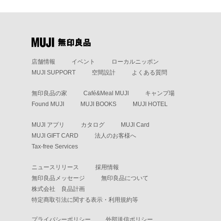
店舗情報
イベント
ローカルニッポン
MUJI SUPPORT
空間設計
よくある質問
無印良品の家
Café&Meal MUJI
キャンプ場
Found MUJI
MUJI BOOKS
MUJI HOTEL
MUJI アプリ
カタログ
MUJI Card
MUJI GIFT CARD
法人のお客様へ
Tax-free Services
ニュースリリース
採用情報
無印良品メッセージ
無印良品について
株式会社 良品計画
特定商取引法に関する表示・利用規約等
プライバシーポリシー
外部送信ポリシー