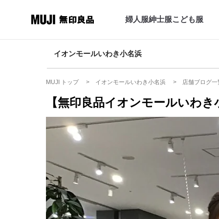
婦人服
紳士服
こども服
イオンモールいわき小名浜
MUJI トップ
イオンモールいわき小名浜
店舗ブログ一
【無印良品イオンモールいわき