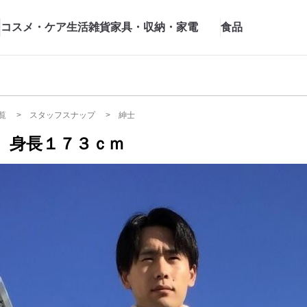
コスメ・ケア
生活雑貨
家具・収納・家電
食品
覧
スタッフスナップ
紳士
 身長１７３ｃｍ