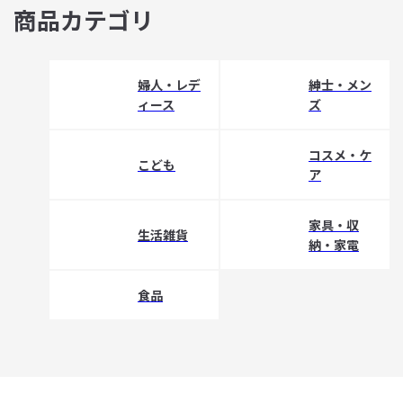
商品カテゴリ
婦人・レデ
紳士・メン
ィース
ズ
コスメ・ケ
こども
ア
家具・収
生活雑貨
納・家電
食品