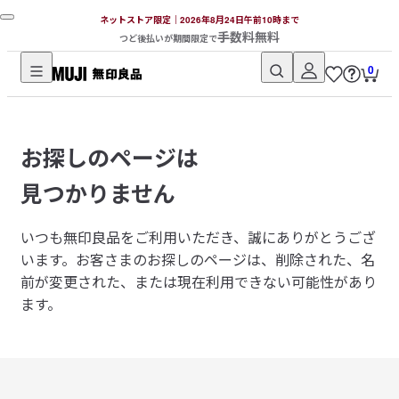
ネットストア限定｜2026年8月24日午前10時まで
手数料無料
つど後払いが期間限定で
0
無
印
良
お探しのページは
品
ネ
見つかりません
ッ
ト
いつも無印良品をご利用いただき、誠にありがとうござ
ス
います。
お客さまのお探しのページは、削除された、名
ト
前が変更された、または現在利用できない可能性があり
ア
ます。