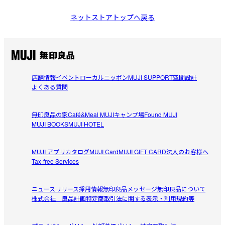
ネットストアトップへ戻る
店舗情報
イベント
ローカルニッポン
MUJI SUPPORT
空間設計
よくある質問
無印良品の家
Café&Meal MUJI
キャンプ場
Found MUJI
MUJI BOOKS
MUJI HOTEL
MUJI アプリ
カタログ
MUJI Card
MUJI GIFT CARD
法人のお客様へ
Tax-free Services
ニュースリリース
採用情報
無印良品メッセージ
無印良品について
株式会社 良品計画
特定商取引法に関する表示・利用規約等