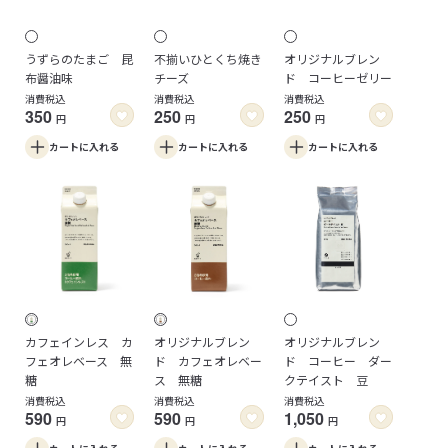
うずらのたまご 昆
不揃いひとくち焼き
オリジナルブレン
布醤油味
チーズ
ド コーヒーゼリー
消費税込
消費税込
消費税込
350
250
250
円
円
円
カートに
入れる
カートに
入れる
カートに
入れる
カフェインレス カ
オリジナルブレン
オリジナルブレン
フェオレベース 無
ド カフェオレベー
ド コーヒー ダー
糖
ス 無糖
クテイスト 豆
消費税込
消費税込
消費税込
590
590
1,050
円
円
円