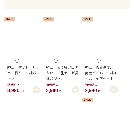
SALE
SALE
SALE
紳士 透かし サッ
紳士 脇に縫い目の
紳士 着るタオル
カー織り 半袖パジ
ない 二重ガーゼ長
両面パイル 半袖ル
ャマ
袖パジャマ
ームウェアセット
消費税込
消費税込
消費税込
3,990
3,990
2,990
円
円
円
SALE