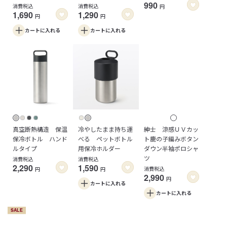
990
消費税込
消費税込
円
1,690
1,290
円
円
カートに
入れる
カートに
入れる
真空断熱構造 保温
冷やしたまま持ち運
紳士 涼感ＵＶカッ
保冷ボトル ハンド
べる ペットボトル
ト鹿の子編みボタン
ルタイプ
用保冷ホルダー
ダウン半袖ポロシャ
ツ
消費税込
消費税込
2,290
1,590
消費税込
円
円
2,990
円
カートに
入れる
カートに
入れる
SALE