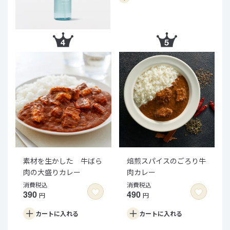
素材を生かした 牛ばら
焙煎スパイスのごろり牛
肉の大盛りカレー
肉カレー
消費税込
消費税込
390
490
円
円
カートに
入れる
カートに
入れる