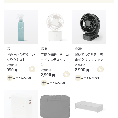
服の上から使う ひ
首振り機能付き コ
置いても使える 充
んやりミスト
ードレスデスクファ
電式クリップファン
ン
消費税込
消費税込
990
2,990
消費税込
円
円
2,990
円
カートに
入れる
カートに
入れる
カートに
入れる