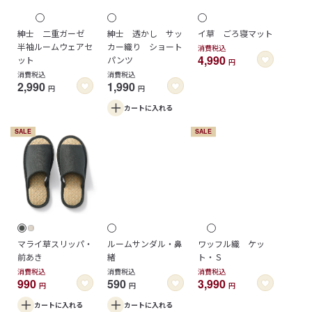
紳士 二重ガーゼ
紳士 透かし サッ
イ草 ごろ寝マット
半袖ルームウェアセ
カー織り ショート
消費税込
4,990
ット
パンツ
円
消費税込
消費税込
2,990
1,990
円
円
カートに
入れる
SALE
SALE
マライ草スリッパ・
ルームサンダル・鼻
ワッフル織 ケッ
前あき
緒
ト・Ｓ
消費税込
消費税込
消費税込
990
590
3,990
円
円
円
カートに
入れる
カートに
入れる