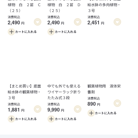
植物 白 ２苗 Ｃ
植物 白 ２苗 Ｄ
給水鉢の多肉植物・
（２５）
（２５）
３号
消費税込
消費税込
消費税込
2,490
2,490
2,451
円
円
円
カートに
入れる
カートに
入れる
【まとめ買い】底面
中でも外でも使える
観葉植物用 液体栄
給水鉢の観葉植物・
ワイヤーラック折り
養剤
３号
たたみ式３段
消費税込
890
消費税込
消費税込
円
1,881
9,990
円
円
カートに
入れる
カートに
入れる
カートに
入れる