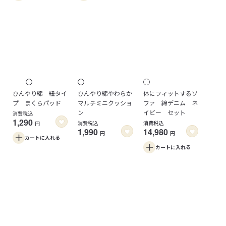
ひんやり綿 紐タイ
ひんやり綿やわらか
体にフィットするソ
プ まくらパッド
マルチミニクッショ
ファ 綿デニム ネ
ン
イビー セット
消費税込
1,290
消費税込
消費税込
円
1,990
14,980
円
円
カートに
入れる
カートに
入れる