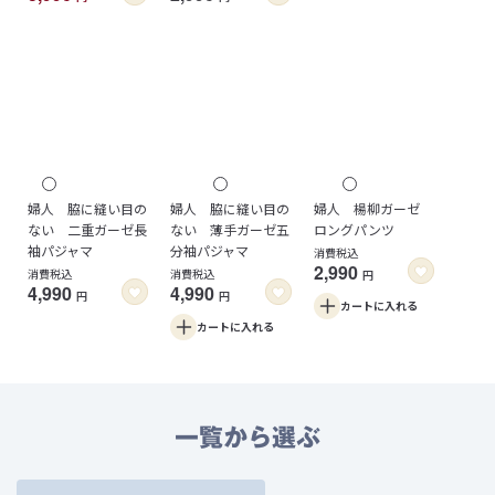
婦人 脇に縫い目の
婦人 脇に縫い目の
婦人 楊柳ガーゼ
ない 二重ガーゼ長
ない 薄手ガーゼ五
ロングパンツ
袖パジャマ
分袖パジャマ
消費税込
2,990
消費税込
消費税込
円
4,990
4,990
円
円
カートに
入れる
カートに
入れる
一覧から選ぶ