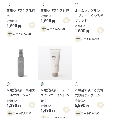
薬用クリアケア化粧
薬用クリアケア乳液
ルームフレグランス
水
スプレー くつろぎ
消費税込
1,690
ブレンド
消費税込
円
1,690
消費税込
円
カートに
入れる
1,690
円
カートに
入れる
カートに
入れる
植物発酵液 薬用ス
植物発酵液 ヘッド
お風呂で使える充電
カルプローション
スクラブ ミントの
式頭皮ケアブラシ
香り
消費税込
消費税込
1,390
5,990
消費税込
円
円
1,490
円
カートに
入れる
カートに
入れる