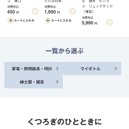
ス 薄口
たたみ日傘
る 撥水 ビジネ
ス リュックサック
消費税込
消費税込
450
1,990
（薄型）
円
円
消費税込
カートに
入れる
カートに
入れる
5,990
円
一覧から選ぶ
家電・照明器具・時計
マイボトル
紳士服・雑貨
くつろぎのひとときに