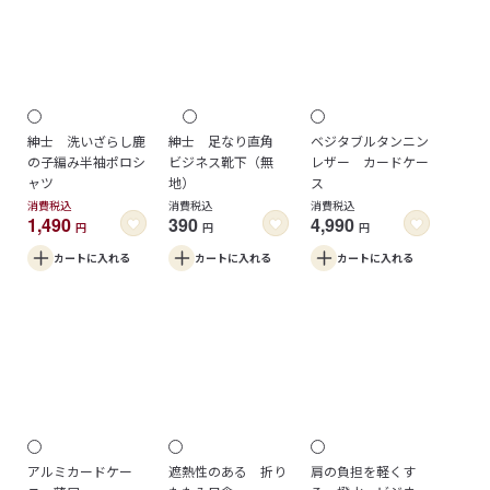
紳士 洗いざらし鹿
紳士 足なり直角
ベジタブルタンニン
の子編み半袖ポロシ
ビジネス靴下（無
レザー カードケー
ャツ
地）
ス
消費税込
消費税込
消費税込
1,490
390
4,990
円
円
円
カートに
入れる
カートに
入れる
カートに
入れる
アルミカードケー
遮熱性のある 折り
肩の負担を軽くす