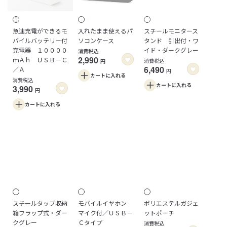
急速充電ができるモ
入れたまま使えるパ
スチールモニタース
バイルバッテリー付
ソコンケース
タンド 引出付・ワ
充電器 １００００
イド・ダークグレー
消費税込
2,990
ｍＡｈ ＵＳＢ－Ｃ
消費税込
円
6,490
／Ａ
円
カートに
入れる
消費税込
カートに
入れる
3,990
円
カートに
入れる
スチールタップ収納
モバイルイヤホン
ポリエステルガジェ
箱フラップ式・ダー
マイク付／ＵＳＢ－
ットポーチ
クグレー
Ｃタイプ
消費税込