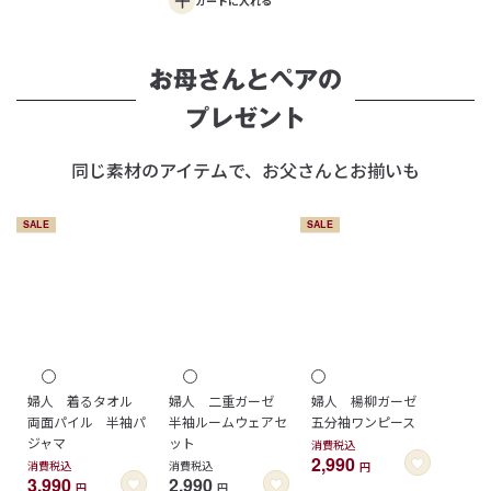
カートに
入れる
お母さんとペアの
プレゼント
同じ素材のアイテムで、お父さんとお揃いも
SALE
SALE
婦人 着るタオル
婦人 二重ガーゼ
婦人 楊柳ガーゼ
両面パイル 半袖パ
半袖ルームウェアセ
五分袖ワンピース
ジャマ
ット
消費税込
2,990
消費税込
消費税込
円
3,990
2,990
円
円