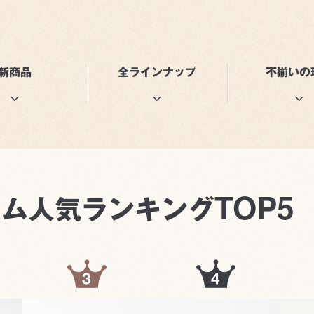
新商品
全ラインナップ
不揃いの
TOP5
ウム人気
ランキング