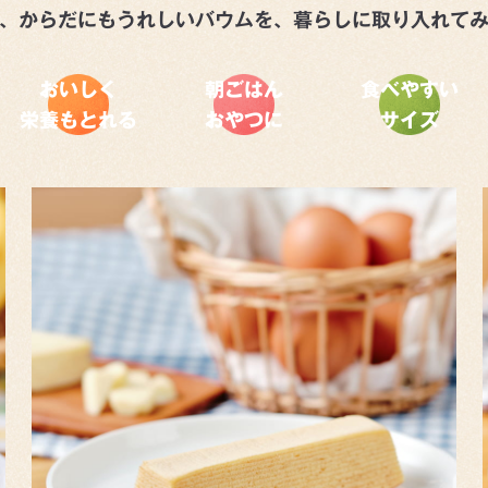
、からだにもうれしいバウムを、
暮らしに取り入れて
おいしく
朝ごはん
食べやすい
栄養もとれる
おやつに
サイズ