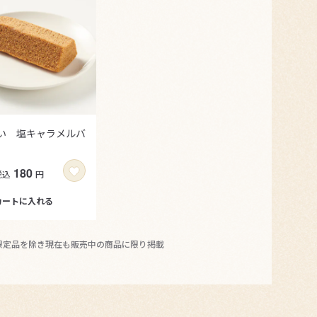
い 塩キャラメルバ
180
税込
円
カートに
入れる
期間限定品を除き現在も販売中の商品に限り掲載