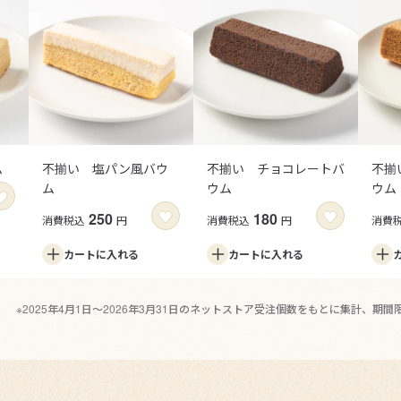
ム
不揃い 塩パン風バウ
不揃い チョコレートバ
不揃
ム
ウム
ウム
250
180
消費税込
円
消費税込
円
消費
カートに
入れる
カートに
入れる
2025年4月1日～2026年3月31日のネットストア受注個数をもとに集計、