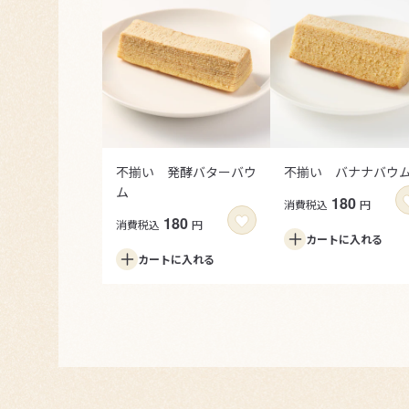
不揃い 発酵バターバウ
不揃い バナナバウ
ム
180
消費税込
円
180
消費税込
円
カートに
入れる
カートに
入れる