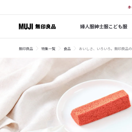
ネ
婦人服
紳士服
こども服
無印良品
特集一覧
食品
おいしさ、いろいろ。無印良品の