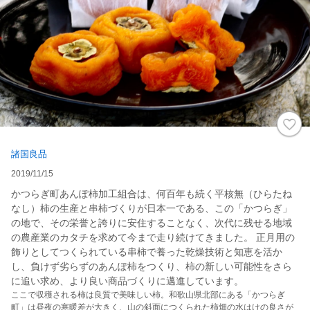
諸国良品
2019/11/15
かつらぎ町あんぽ柿加工組合は、何百年も続く平核無（ひらたね
なし）柿の生産と串柿づくりが日本一である、この「かつらぎ」
の地で、その栄誉と誇りに安住することなく、次代に残せる地域
の農産業のカタチを求めて今まで走り続けてきました。 正月用の
飾りとしてつくられている串柿で養った乾燥技術と知恵を活か
し、負けず劣らずのあんぽ柿をつくり、柿の新しい可能性をさら
に追い求め、より良い商品づくりに邁進しています。
ここで収穫される柿は良質で美味しい柿。和歌山県北部にある「かつらぎ
町」は昼夜の寒暖差が大きく、山の斜面につくられた柿畑の水はけの良さが