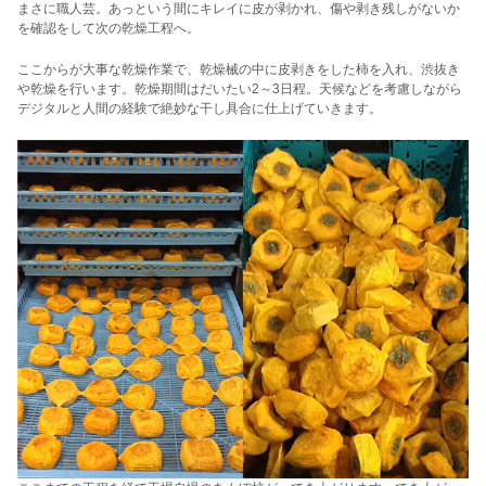
まさに職人芸。あっという間にキレイに皮が剥かれ、傷や剥き残しがないか
を確認をして次の乾燥工程へ。
ここからが大事な乾燥作業で、乾燥械の中に皮剥きをした柿を入れ、渋抜き
や乾燥を行います。乾燥期間はだいたい2～3日程。天候などを考慮しながら
デジタルと人間の経験で絶妙な干し具合に仕上げていきます。