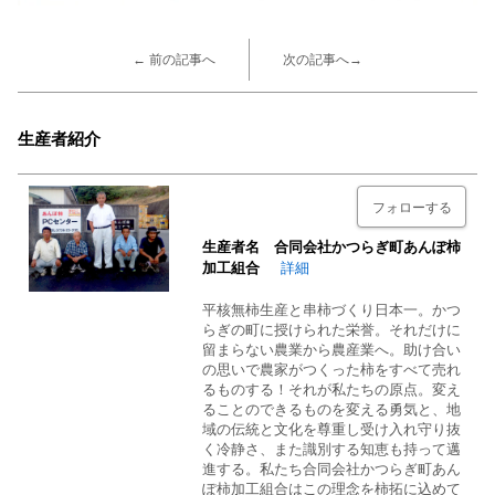
← 前の記事へ
次の記事へ→
生産者紹介
フォローする
生産者名 合同会社かつらぎ町あんぽ柿
加工組合
詳細
平核無柿生産と串柿づくり日本一。かつ
らぎの町に授けられた栄誉。それだけに
留まらない農業から農産業へ。助け合い
の思いで農家がつくった柿をすべて売れ
るものする！それが私たちの原点。変え
ることのできるものを変える勇気と、地
域の伝統と文化を尊重し受け入れ守り抜
く冷静さ、また識別する知恵も持って邁
進する。私たち合同会社かつらぎ町あん
ぽ柿加工組合はこの理念を柿拓に込めて