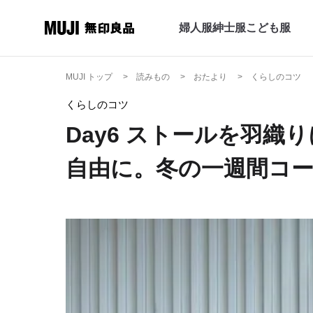
婦人服
紳士服
こども服
MUJI トップ
読みもの
おたより
くらしのコツ
くらしのコツ
Day6 ストールを羽織
自由に。冬の一週間コ