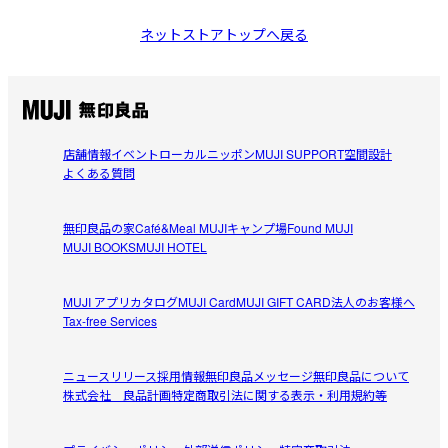
ネットストアトップへ戻る
店舗情報
イベント
ローカルニッポン
MUJI SUPPORT
空間設計
よくある質問
無印良品の家
Café&Meal MUJI
キャンプ場
Found MUJI
MUJI BOOKS
MUJI HOTEL
MUJI アプリ
カタログ
MUJI Card
MUJI GIFT CARD
法人のお客様へ
Tax-free Services
ニュースリリース
採用情報
無印良品メッセージ
無印良品について
株式会社 良品計画
特定商取引法に関する表示・利用規約等