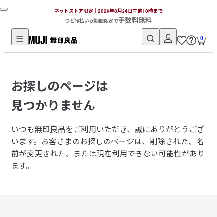
ネットストア限定｜2026年8月24日午前10時まで
手数料無料
つど後払いが期間限定で
0
無
印
良
お探しのページは
品
ネ
見つかりません
ッ
ト
いつも無印良品をご利用いただき、誠にありがとうござ
ス
います。
お客さまのお探しのページは、削除された、名
ト
前が変更された、または現在利用できない可能性があり
ア
ます。