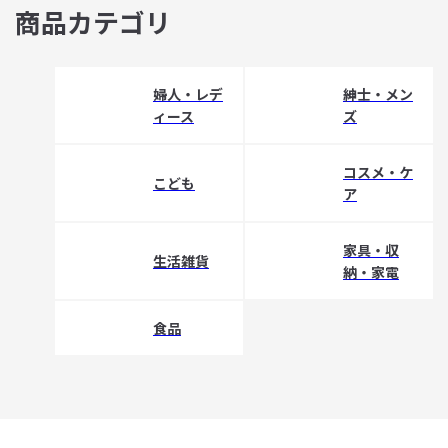
商品カテゴリ
婦人・レデ
紳士・メン
ィース
ズ
コスメ・ケ
こども
ア
家具・収
生活雑貨
納・家電
食品