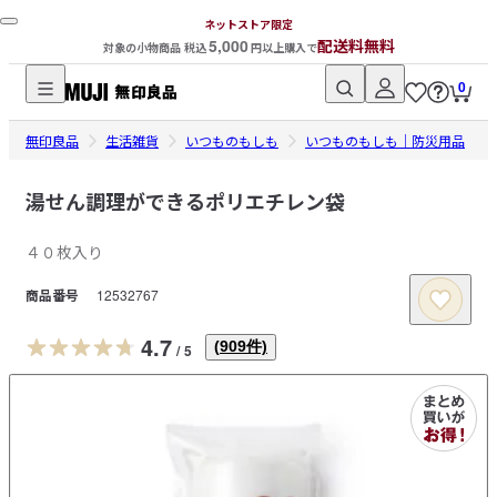
ネットストア限定
5,000
配送料無料
対象の小物商品 税込
円以上購入で
0
無
無印良品
印
生活雑貨
いつものもしも
いつものもしも｜防災用品
良
品
湯せん調理ができるポリエチレン袋
ネ
４０枚入り
ッ
ト
商品番号
12532767
ス
ト
4.7
(
909
件)
/
5
ア