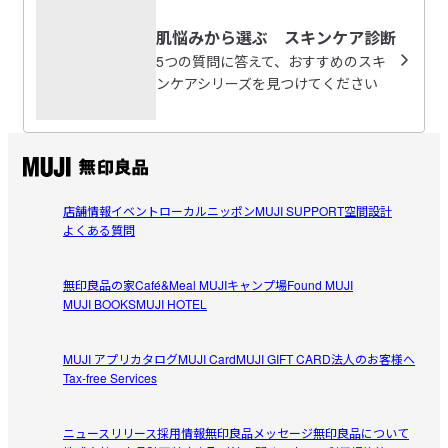
肌悩みから選ぶ スキンケア診断
5つの質問に答えて、おすすめのスキ
ンケアシリーズを見つけてください
店舗情報
イベント
ローカルニッポン
MUJI SUPPORT
空間設計
よくある質問
無印良品の家
Café&Meal MUJI
キャンプ場
Found MUJI
MUJI BOOKS
MUJI HOTEL
MUJI アプリ
カタログ
MUJI Card
MUJI GIFT CARD
法人のお客様へ
Tax-free Services
ニュースリリース
採用情報
無印良品メッセージ
無印良品について