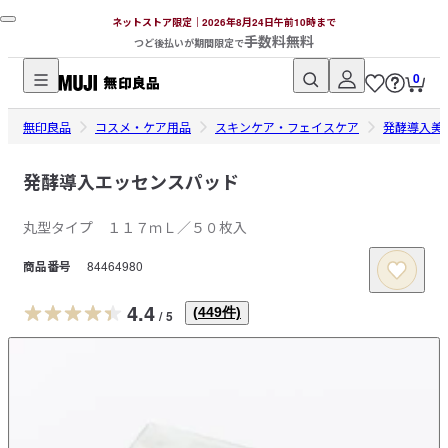
ネットストア限定｜2026年8月24日午前10時まで
手数料無料
つど後払いが期間限定で
0
無
無印良品
印
コスメ・ケア用品
スキンケア・フェイスケア
発酵導入美
良
品
発酵導入エッセンスパッド
ネ
丸型タイプ １１７ｍＬ／５０枚入
ッ
ト
商品番号
84464980
ス
ト
4.4
(
449
件)
/
5
ア